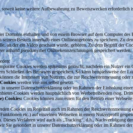
 soweit keine weitere Aufbewahrung zu Beweiszwecken erforderlich ist
der Domains enthalten und von einem Browser auf dem Computer des Ben
h seinem Besuch innerhalb eines Onlineangebotes zu speichern. Zu de
elle, an der ein Video geschaut wurde, gehören. Zu dem Begriff der Coo
zer anhand pseudonymer Onlinekennzeichnungen gespeichert werden, a
eden:
mporäre Cookies werden spätestens gelöscht, nachdem ein Nutzer ein 
Schließen des Browsers gespeichert. So kann beispielsweise der Login
 können die Interessen von Nutzern, die zur Reichweitenmessung oder
-Cookies
werden von uns selbst gesetzt.
t in unserer Datenschutzerklärung oder im Rahmen der Einholung einer
anbieter-Cookies werden hauptsächlich von Werbetreibenden (sog. Drit
he) Cookies:
Cookies können zum einen für den Betrieb einer Webseite 
 werden Cookies im Regelfall auch im Rahmen der Reichweitenmessung e
 Funktionen etc.) auf einzelnen Webseiten in einem Nutzerprofil gespei
en. Dieses Verfahren wird auch als „Tracking“, d.h., Nachverfolgung der
wir Sie gesondert in unserer Datenschutzerklärung oder im Rahmen der