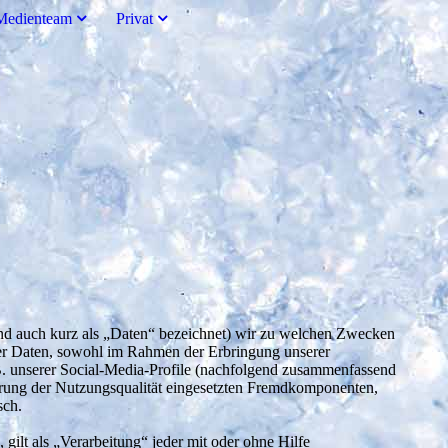
Medienteam
Privat
end auch kurz als „Daten“ bezeichnet) wir zu welchen Zwecken
ner Daten, sowohl im Rahmen der Erbringung unserer
.B. unserer Social-Media-Profile (nachfolgend zusammenfassend
erung der Nutzungsqualität eingesetzten Fremdkomponenten,
sch.
lt als „Verarbeitung“ jeder mit oder ohne Hilfe