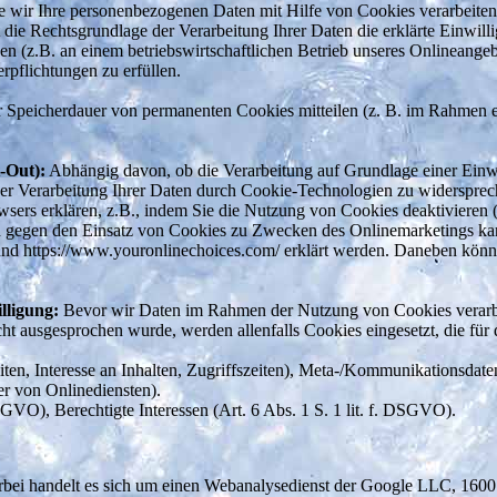
wir Ihre personenbezogenen Daten mit Hilfe von Cookies verarbeiten, 
st die Rechtsgrundlage der Verarbeitung Ihrer Daten die erklärte Einwil
sen (z.B. an einem betriebswirtschaftlichen Betrieb unseres Onlineange
erpflichtungen zu erfüllen.
 Speicherdauer von permanenten Cookies mitteilen (z. B. im Rahmen ein
-Out):
Abhängig davon, ob die Verarbeitung auf Grundlage einer Einwill
r der Verarbeitung Ihrer Daten durch Cookie-Technologien zu widerspr
wsers erklären, z.B., indem Sie die Nutzung von Cookies deaktivieren 
gegen den Einsatz von Cookies zu Zwecken des Onlinemarketings kann 
fo und https://www.youronlinechoices.com/ erklärt werden. Daneben k
lligung:
Bevor wir Daten im Rahmen der Nutzung von Cookies verarbeit
cht ausgesprochen wurde, werden allenfalls Cookies eingesetzt, die für
ten, Interesse an Inhalten, Zugriffszeiten), Meta-/Kommunikationsdate
r von Onlinediensten).
SGVO), Berechtigte Interessen (Art. 6 Abs. 1 S. 1 lit. f. DSGVO).
. Hierbei handelt es sich um einen Webanalysedienst der Google LLC,