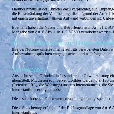
Darüber hinaus ist der Anbieter dazu verpflichtet, alle Empfä
die Einschränkung der Verarbeitung, die aufgrund der Artikel 1
mit einem unverhältnismäßigen Aufwand verbunden ist. Unbesch
Ebenfalls haben die Nutzer und Betroffenen nach Art. 21 DSGV
Maßgabe von Art. 6 Abs. 1 lit. f) DSGVO verarbeitet werden. 
III. Informationen zur Datenverarbe
Ihre bei Nutzung unseres Internetauftritts verarbeiteten Daten 
Aufbewahrungspflichten entgegenstehen und nachfolgend kein
Serverdaten
Aus technischen Gründen, insbesondere zur Gewährleistung eine
übermittelt. Mit diesen sog. Server-Logfiles werden u.a. Typ un
(Referrer URL), die Website(s) unseres Internetauftritts, die 
Internetauftritts erfolgt, erhoben.
Diese so erhobenen Daten werden vorübergehend gespeichert, 
Diese Speicherung erfolgt auf der Rechtsgrundlage von Art. 6 Ab
Internetauftritts.