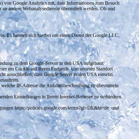
a.js) von Google Analytics mit, dass Informationen zum Besuch
oder an andere Webanalysedienste übermittelt werden. Ob und
ein. Es handelt sich hierbei um einen Dienst der Google LLC,
Verbindung zu dem Google-Server in den USA aufgebaut.
owser ein Cookie auf Ihrem Endgerät. Um unseren Standort
icht ausschließen, dass Google Server in den USA einsetzt.
tauftritts.
n welche IP-Adresse die Anfahrtsbeschreibung zu übermitteln
echenden Einstellungen in Ihrem Internet-Browser zu verhindern.
gungen https://policies.google.com/terms?gl=DE&hl=de und