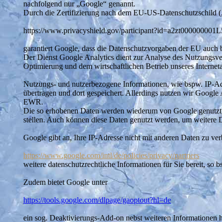
nachfolgend nur „Google“ genannt.
Durch die Zertifizierung nach dem EU-US-Datenschutzschild 
https://www.privacyshield.gov/participant?id=a2zt00000000
garantiert Google, dass die Datenschutzvorgaben der EU auch 
Der Dienst Google Analytics dient zur Analyse des Nutzungsverha
Optimierung und dem wirtschaftlichen Betrieb unseres Internetau
Nutzungs- und nutzerbezogene Informationen, wie bspw. IP-Adre
übertragen und dort gespeichert. Allerdings nutzen wir Google
EWR.
Die so erhobenen Daten werden wiederum von Google genutzt, u
stellen. Auch können diese Daten genutzt werden, um weitere D
Google gibt an, Ihre IP-Adresse nicht mit anderen Daten zu ve
https://www.google.com/intl/de/policies/privacy/partners
weitere datenschutzrechtliche Informationen für Sie bereit, so
Zudem bietet Google unter
https://tools.google.com/dlpage/gaoptout?hl=de
ein sog. Deaktivierungs-Add-on nebst weiteren Informationen hi