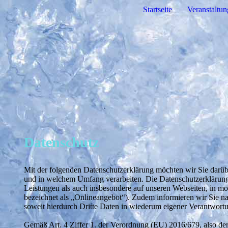
Startseite
Veranstaltu
Datenschutz
Mit der folgenden Datenschutzerklärung möchten wir Sie darü
und in welchem Umfang verarbeiten. Die Datenschutzerklärung
Leistungen als auch insbesondere auf unseren Webseiten, in m
bezeichnet als „Onlineangebot“). Zudem informieren wir Sie 
soweit hierdurch Dritte Daten in wiederum eigener Verantwortun
Gemäß Art. 4 Ziffer 1. der Verordnung (EU) 2016/679, also de