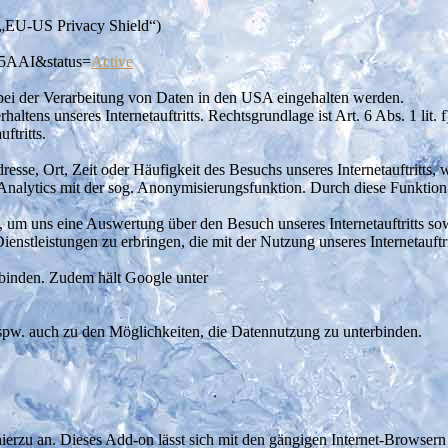
(„EU-US Privacy Shield“)
1L5AAI&status=
Active
bei der Verarbeitung von Daten in den USA eingehalten werden.
ltens unseres Internetauftritts. Rechtsgrundlage ist Art. 6 Abs. 1 lit.
ftritts.
sse, Ort, Zeit oder Häufigkeit des Besuchs unseres Internetauftritts
 Analytics mit der sog. Anonymisierungsfunktion. Durch diese Funktio
m uns eine Auswertung über den Besuch unseres Internetauftritts sow
ienstleistungen zu erbringen, die mit der Nutzung unseres Internetauf
rbinden. Zudem hält Google unter
 bspw. auch zu den Möglichkeiten, die Datennutzung zu unterbinden.
erzu an. Dieses Add-on lässt sich mit den gängigen Internet-Browsern 