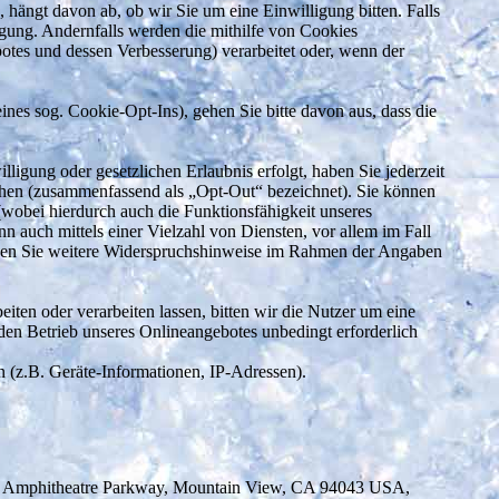
hängt davon ab, ob wir Sie um eine Einwilligung bitten. Falls
ligung. Andernfalls werden die mithilfe von Cookies
botes und dessen Verbesserung) verarbeitet oder, wenn der
es sog. Cookie-Opt-Ins), gehen Sie bitte davon aus, dass die
igung oder gesetzlichen Erlaubnis erfolgt, haben Sie jederzeit
echen (zusammenfassend als „Opt-Out“ bezeichnet). Sie können
(wobei hierdurch auch die Funktionsfähigkeit unseres
auch mittels einer Vielzahl von Diensten, vor allem im Fall
önnen Sie weitere Widerspruchshinweise im Rahmen der Angaben
en oder verarbeiten lassen, bitten wir die Nutzer um eine
 den Betrieb unseres Onlineangebotes unbedingt erforderlich
n (z.B. Geräte-Informationen, IP-Adressen).
 1600 Amphitheatre Parkway, Mountain View, CA 94043 USA,