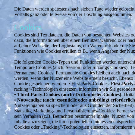
Die Daten werden spätestens nach sieben Tage wieder gelöscht,
Vorfalls ganz oder teilweise von der Löschung ausgenommen.
Cookies
Cookies sind Textdateien, die Daten von besuchten Websites o
dazu, die Informationen über einen Benutzer während oder nac
auf einer Webseite, der Loginstatus, ein Warenkorb oder die St
Funktionen wie Cookies erfüllen (z.B., wenn Angaben der Nut
Die folgenden Cookie-Typen und Funktionen werden unterschi
Temporäre Cookies (auch: Session- oder Sitzungs-Cookies): Te
Permanente Cookies: Permanente Cookies bleiben auch nach dem 
werden, wenn der Nutzer eine Website erneut besucht. Ebenso
Cookie gespeichert werden. • First-Party-Cookies:
First-Party
racking“-Technologien einsetzen, informieren wir Sie gesonder
• Third-Party-Cookies (auch: Drittanbieter-Cookies)
: Dritt
• Notwendige (auch: essentielle oder unbedingt erforderlic
Nutzereingaben zu speichern oder aus Gründen der Sicherheit).
Statistik-, Marketing- und Personalisierungs-Cookies: Ferner
sein Verhalten (z.B. Betrachten bestimmter Inhalte, Nutzen von
Inhalte anzuzeigen, die ihren potentiellen Interessen entsprech
Cookies oder „Tracking“-Technologien einsetzen, informieren 