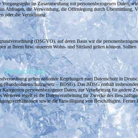
che Vorgangsreihe im Zusammenhang mit personenbezogenen Daten, wie d
as Abfragen, die Verwendung, die Offenlegung durch Übermittlung, Ver
n oder die Vernichtung.
grundverordnung (DSGVO), auf deren Basis wir die personenbezogenen D
 in Ihrem bzw. unserem Wohn- und Sitzland gelten können. Sollten fe
n Deutschland
ndverordnung gelten nationale Regelungen zum Datenschutz in Deutsch
ng (Bundesdatenschutzgesetz – BDSG). Das BDSG enthält insbesonder
r Kategorien personenbezogener Daten, zur Verarbeitung für andere Zw
Des Weiteren regelt es die Datenverarbeitung für Zwecke des Beschäfti
ungsverhältnissen sowie die Einwilligung von Beschäftigten. Ferner