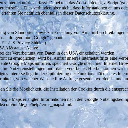
es Internetauftritts erfasst. Dabei teilt das Add-on dem JavaScript (g
 werden sollen. Dies verhindert aber nicht, dass Informationen an uns 
rfahren Sie natürlich ebenfalls in dieser Datenschutzerklärung.
llung von Standorten sowie zur Erstellung von Anfahrtsbeschreibungen 
nachfolgend nur „Google“ genannt.
(„EU-US Privacy Shield“)
1L5AAI&status=Active
bei der Verarbeitung von Daten in den USA eingehalten werden.
tritt zu ermöglichen, wird bei Aufruf unseres Internetauftritts eine 
onente Google Maps aufrufen, speichert Google über Ihren Internet-Br
Ihre Nutzereinstellungen und -daten verarbeitet. Hierbei können wir n
es Interesse liegt in der Optimierung der Funktionalität unseres Interne
rmitteln, von welcher Website Ihre Anfrage gesendet worden ist und a
ben Sie die Möglichkeit, die Installation der Cookies durch die entspr
Google Maps erlangten Informationen nach den Google-Nutzungsbedin
e.com/intl/de_de/help/terms_maps.html.