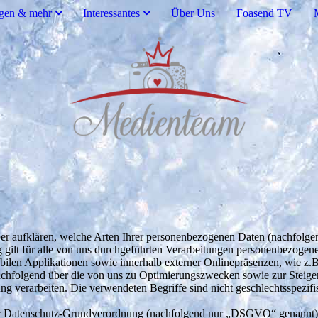
ngen & mehr
Interessantes
Über Uns
Foasend TV
ber aufklären, welche Arten Ihrer personenbezogenen Daten (nachfolg
 gilt für alle von uns durchgeführten Verarbeitungen personenbezoge
obilen Applikationen sowie innerhalb externer Onlinepräsenzen, wie z
nachfolgend über die von uns zu Optimierungszwecken sowie zur Steig
g verarbeiten. Die verwendeten Begriffe sind nicht geschlechtsspezifi
r Datenschutz-Grundverordnung (nachfolgend nur „DSGVO“ genannt), gi