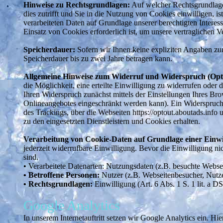
Hinweise zu Rechtsgrundlagen:
Auf welcher Rechtsgrundlage 
dies zutrifft und Sie in die Nutzung von Cookies einwilligen, i
verarbeiteten Daten auf Grundlage unserer berechtigten Interes
Einsatz von Cookies erforderlich ist, um unsere vertraglichen V
Speicherdauer:
Sofern wir Ihnen keine expliziten Angaben zur
Speicherdauer bis zu zwei Jahre betragen kann.
Allgemeine Hinweise zum Widerruf und Widerspruch (Opt
die Möglichkeit, eine erteilte Einwilligung zu widerrufen ode
Ihren Widerspruch zunächst mittels der Einstellungen Ihres Bro
Onlineangebotes eingeschränkt werden kann). Ein Widerspruch 
des Trackings, über die Webseiten https://optout.aboutads.in
zu den eingesetzten Dienstleistern und Cookies erhalten.
Verarbeitung von Cookie-Daten auf Grundlage einer Einwi
jederzeit widerrufbare Einwilligung. Bevor die Einwilligung ni
sind.
• Verarbeitete Datenarten: Nutzungsdaten (z.B. besuchte Websei
• Betroffene Personen:
Nutzer (z.B. Webseitenbesucher, Nutze
• Rechtsgrundlagen:
Einwilligung (Art. 6 Abs. 1 S. 1 lit. a D
Google Analytics
In unserem Internetauftritt setzen wir Google Analytics ein