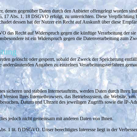
nger, denen gegenüber Daten durch den Anbieter offengelegt worden si
6, 17 Abs. 1, 18 DSGVO erfolgt, zu unterrichten. Diese Verpflichtung b
adet dessen hat der Nutzer ein Recht auf Auskunft über diese Empfän
O das Recht auf Widerspruch gegen die künftige Verarbeitung der sie 
Insbesondere ist ein Widerspruch gegen die Datenverarbeitung zum Zwe
itung
werden gelöscht oder gesperrt, sobald der Zweck der Speicherung entfäl
e anderslautenden Angaben zu einzelnen Verarbeitungsverfahren gema
s sicheren und stabilen Internetauftritts, werden Daten durch Ihren 
d Version Ihres Internetbrowsers, das Betriebssystem, die Website, von 
Sie besuchen, Datum und Uhrzeit des jeweiligen Zugriffs sowie die IP-A
dies jedoch nicht gemeinsam mit anderen Daten von Ihnen.
s. 1 lit. f) DSGVO. Unser berechtigtes Interesse liegt in der Verbesseru