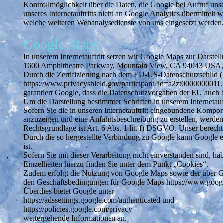
Kontrollmöglichkeit über die Daten, die Google bei Aufruf unser
unseres Internetauftritts nicht an Google Analytics übermittelt
welche weiteren Webanalysedienste von uns eingesetzt werden, e
Google Maps
In unserem Internetauftritt setzen wir Google Maps zur Darste
1600 Amphitheatre Parkway, Mountain View, CA 94043 USA, 
Durch die Zertifizierung nach dem EU-US-Datenschutzschild 
https://www.privacyshield.gov/participant?id=a2zt00000000
garantiert Google, dass die Datenschutzvorgaben der EU auch 
Um die Darstellung bestimmter Schriften in unserem Internetauf
Sofern Sie die in unseren Internetauftritt eingebundene Komp
anzuzeigen und eine Anfahrtsbeschreibung zu erstellen, werden 
Rechtsgrundlage ist Art. 6 Abs. 1 lit. f) DSGVO. Unser berechtigt
Durch die so hergestellte Verbindung zu Google kann Google e
ist.
Sofern Sie mit dieser Verarbeitung nicht einverstanden sind, ha
Einzelheiten hierzu finden Sie unter dem Punkt „Cookies“.
Zudem erfolgt die Nutzung von Google Maps sowie der über 
den Geschäftsbedingungen für Google Maps https://www.googl
Überdies bietet Google unter
https://adssettings.google.com/authenticated und
https://policies.google.com/privacy
weitergehende Informationen an.