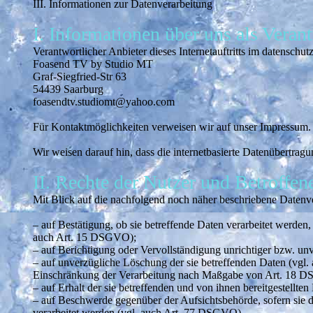
III. Informationen zur Datenverarbeitung
I. Informationen über uns als Veran
Verantwortlicher Anbieter dieses Internetauftritts im datenschutz
­Foasend TV by Studio MT
Graf-Siegfried-Str 63
54439 Saarburg
foasendtv.studiomt@yahoo.com
Für Kontaktmöglichkeiten verweisen wir auf unser Impressum.
Wir weisen darauf hin, dass die internetbasierte Datenübertragu
II. Rechte der Nutzer und Betroffen
Mit Blick auf die nachfolgend noch näher beschriebene Datenv
– auf Bestätigung, ob sie betreffende Daten verarbeitet werden
auch Art. 15 DSGVO);
– auf Berichtigung oder Vervollständigung unrichtiger bzw. un
– auf unverzügliche Löschung der sie betreffenden Daten (vgl.
Einschränkung der Verarbeitung nach Maßgabe von Art. 18 
– auf Erhalt der sie betreffenden und von ihnen bereitgestellt
– auf Beschwerde gegenüber der Aufsichtsbehörde, sofern sie d
verarbeitet werden (vgl. auch Art. 77 DSGVO).